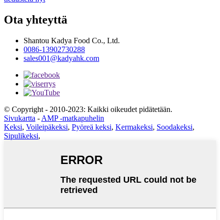
Ota yhteyttä
Shantou Kadya Food Co., Ltd.
0086-13902730288
sales001@kadyahk.com
© Copyright - 2010-2023: Kaikki oikeudet pidätetään.
Sivukartta
-
AMP -matkapuhelin
Keksi
,
Voileipäkeksi
,
Pyöreä keksi
,
Kermakeksi
,
Soodakeksi
,
Sipulikeksi
,