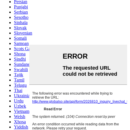
Persian
Punjabi
Serbian
Sesotho
Sinhala
Slovak
Slovenian
Somali
Samoan
Scots Gaelic
Shona
Sindhi
Sundanese
Swahili
Tajik
Tamil
Telugu
Thai
Ukrainian
Urdu
Uzbek
Vietnamese
Welsh
Xhosa
Yiddish