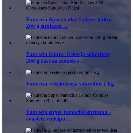
Faurecia Spectacular Lyhyet kakut
200 g suklaata ...
Faurecia kaura -keksejä sokeriton
200 g rasvan menetys ...
Faurecia -vesikeksejä sokeriton 1 kg
Faurecia super panochis sitruuna -
evästeet voileipä ...