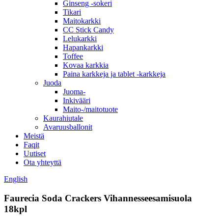
Ginseng -sokeri
Tikari
Maitokarkki
CC Stick Candy
Lelukarkki
Hapankarkki
Toffee
Kovaa karkkia
Paina karkkeja ja tablet -karkkeja
Juoda
Juoma-
Inkivääri
Maito-/maitotuote
Kaurahiutale
Avaruusballonit
Meistä
Faqit
Uutiset
Ota yhteyttä
English
Faurecia Soda Crackers Vihannesseesamisuola
18kpl