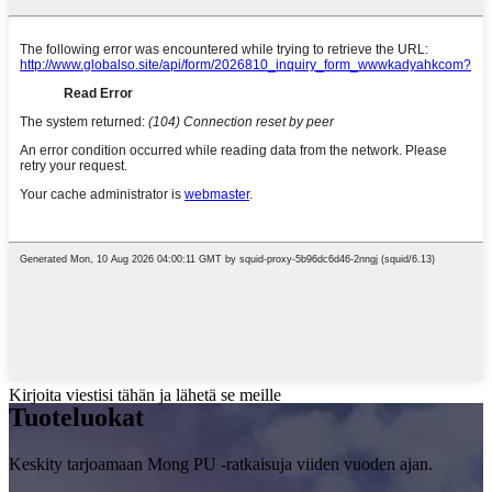
Kirjoita viestisi tähän ja lähetä se meille
Tuote
luokat
Keskity tarjoamaan Mong PU -ratkaisuja viiden vuoden ajan.