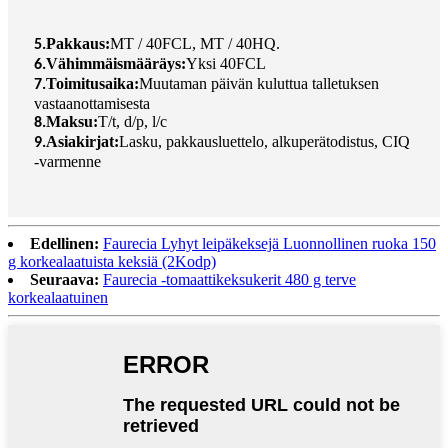
Pakkaus:
MT / 40FCL, MT / 40HQ.
5.
Vähimmäismääräys:
Yksi 40FCL
6.
Toimitusaika:
Muutaman päivän kuluttua talletuksen
7.
vastaanottamisesta
Maksu:
T/t, d/p, l/c
8.
Asiakirjat:
Lasku, pakkausluettelo, alkuperätodistus, CIQ
9.
-varmenne
Edellinen:
Faurecia Lyhyt leipäkeksejä Luonnollinen ruoka 150
g korkealaatuista keksiä (2Kodp)
Seuraava:
Faurecia -tomaattikeksukerit 480 g terve
korkealaatuinen