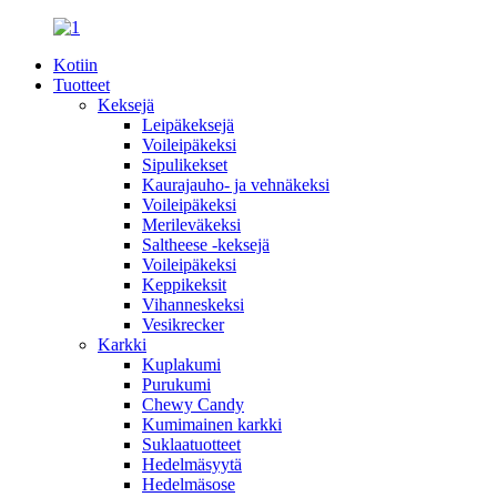
Kotiin
Tuotteet
Keksejä
Leipäkeksejä
Voileipäkeksi
Sipulikekset
Kaurajauho- ja vehnäkeksi
Voileipäkeksi
Merileväkeksi
Saltheese -keksejä
Voileipäkeksi
Keppikeksit
Vihanneskeksi
Vesikrecker
Karkki
Kuplakumi
Purukumi
Chewy Candy
Kumimainen karkki
Suklaatuotteet
Hedelmäsyytä
Hedelmäsose