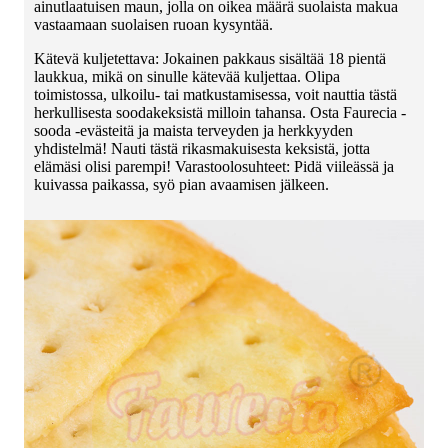
ainutlaatuisen maun, jolla on oikea määrä suolaista makua
vastaamaan suolaisen ruoan kysyntää.
Kätevä kuljetettava: Jokainen pakkaus sisältää 18 pientä
laukkua, mikä on sinulle kätevää kuljettaa. Olipa
toimistossa, ulkoilu- tai matkustamisessa, voit nauttia tästä
herkullisesta soodakeksistä milloin tahansa. Osta Faurecia -
sooda -evästeitä ja maista terveyden ja herkkyyden
yhdistelmä! Nauti tästä rikasmakuisesta keksistä, jotta
elämäsi olisi parempi! Varastoolosuhteet: Pidä viileässä ja
kuivassa paikassa, syö pian avaamisen jälkeen.