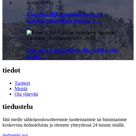
Faurecia Alkuperäiset kerman
keksejä terveellisiä ruokia 1 ...
Faurecia Fox Cookies Mansikka ylin
laatu ...
tiedot
Tuotteet
Meistä
Ota yhteyttä
tiedustelu
Jätä meille sähköpostiosoitteemme tuotteistamme tai hinnistamme
koskevista tiedusteluista ja olemme yhteydessä 24 tunnin sisällä.
tiedustelu nyt