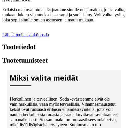
Erilaisia ​​makuvalintoja: Tarjoamme sinulle neljä makua, joista valita,
mukaan lukien vihannekset, seesami ja suolaisuus. Voit valita tyylin,
joka sopii sinulle omien asetusten ja maun mukaan.
Lähetä meille sähköpostia
Tuotetiedot
Tuotetunnisteet
Miksi valita meidät
Herkullinen ja terveellinen: Soda -evästeemme eivät ole
vain herkullisia, vaan myös terveellisiä. Vihannesmaustetut
keksit ovat runsaasti erilaisia ​​vihannesravinteita, jotta voit
nauttia herkullisesta ruoasta ja saada tarvittavat ravintoaineet
samanaikaisesti. Seesamimaku on runsaasti seesamiaineista,
mikä lisää lisäpisteitä terveyteen. Suoluusmaku tuo