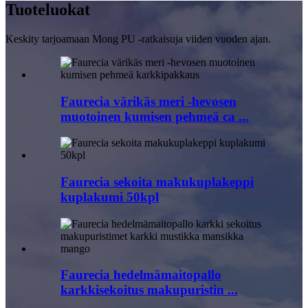
Tuote
luokat
Keskity tarjoamaan Mong PU -ratkaisuja viiden vuoden ajan.
Faurecia värikäs meri -hevosen
muotoinen kumisen pehmeä ca ...
Faurecia sekoita makukuplakeppi
kuplakumi 50kpl
Faurecia hedelmämaitopallo
karkkisekoitus makupuristin ...