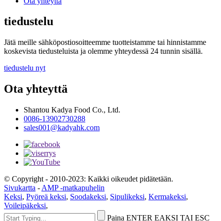
Ota yhteyttä
tiedustelu
Jätä meille sähköpostiosoitteemme tuotteistamme tai hinnistamme
koskevista tiedusteluista ja olemme yhteydessä 24 tunnin sisällä.
tiedustelu nyt
Ota yhteyttä
Shantou Kadya Food Co., Ltd.
0086-13902730288
sales001@kadyahk.com
© Copyright - 2010-2023: Kaikki oikeudet pidätetään.
Sivukartta
-
AMP -matkapuhelin
Keksi
,
Pyöreä keksi
,
Soodakeksi
,
Sipulikeksi
,
Kermakeksi
,
Voileipäkeksi
,
Paina ENTER EAKSI TAI ESC