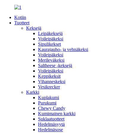
Kotiin
Tuotteet
Keksejä
Leipäkeksejä
Voileipäkeksi
Sipulikekset
Kaurajauho- ja vehnäkeksi
Voileipäkeksi
Merileväkeksi
Saltheese -keksejä
Voileipäkeksi
Keppikeksit
Vihanneskeksi
Vesikrecker
Karkki
Kuplakumi
Purukumi
Chewy Candy
Kumimainen karkki
Suklaatuotteet
Hedelmäsyytä
Hedelmäsose