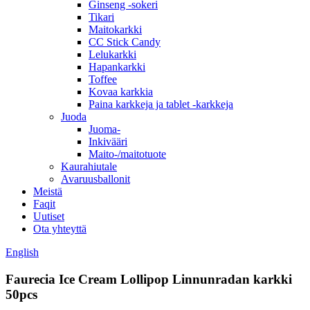
Ginseng -sokeri
Tikari
Maitokarkki
CC Stick Candy
Lelukarkki
Hapankarkki
Toffee
Kovaa karkkia
Paina karkkeja ja tablet -karkkeja
Juoda
Juoma-
Inkivääri
Maito-/maitotuote
Kaurahiutale
Avaruusballonit
Meistä
Faqit
Uutiset
Ota yhteyttä
English
Faurecia Ice Cream Lollipop Linnunradan karkki
50pcs