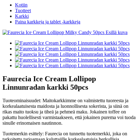
Kotiin
Tuotteet
Karkki
Paina karkkeja ja tablet -karkkeja
Faurecia Ice Cream Lollipop
Linnunradan karkki 50pcs
Tuoteominaisuudet: Maitokarkkimme on valmistettu tuoreesta ja
korkealaatuisesta maidosta ja luonnollisesta sokerista, ja siinä on
rikas maito tuoksu ja tiheä ja pehmeä maku. Jokainen toffee on
pakattu huolellisesti varmistaakseen, että jokainen purema voi tuoda
sinulle erinomaisen nautinnon.
Tuotemerkin esittely: Faurecia on tunnettu tuotemerkki, joka on
tarkoitettu tarjoamaan kuluttajille korkealaatuisia herkullisia