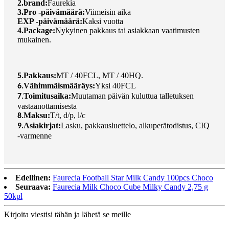
2.brand:
Faurekia
3.Pro -päivämäärä:
Viimeisin aika
EXP -päivämäärä:
Kaksi vuotta
4.Package:
Nykyinen pakkaus tai asiakkaan vaatimusten
mukainen.
Pakkaus:
MT / 40FCL, MT / 40HQ.
5.
Vähimmäismääräys:
Yksi 40FCL
6.
Toimitusaika:
Muutaman päivän kuluttua talletuksen
7.
vastaanottamisesta
Maksu:
T/t, d/p, l/c
8.
Asiakirjat:
Lasku, pakkausluettelo, alkuperätodistus, CIQ
9.
-varmenne
Edellinen:
Faurecia Football Star Milk Candy 100pcs Choco
Seuraava:
Faurecia Milk Choco Cube Milky Candy 2,75 g
50kpl
Kirjoita viestisi tähän ja lähetä se meille