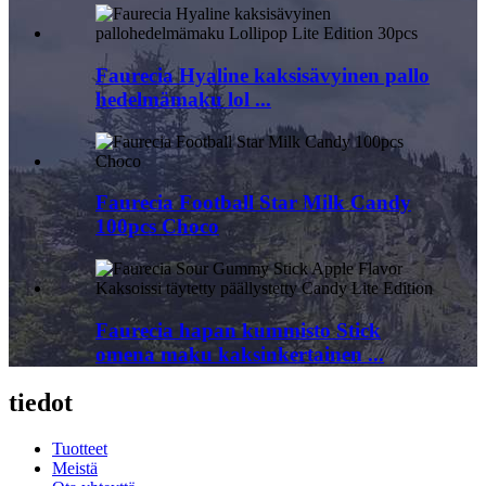
Faurecia Hyaline kaksisävyinen pallo
hedelmämaku lol ...
Faurecia Football Star Milk Candy
100pcs Choco
Faurecia hapan kummisto Stick
omena maku kaksinkertainen ...
tiedot
Tuotteet
Meistä