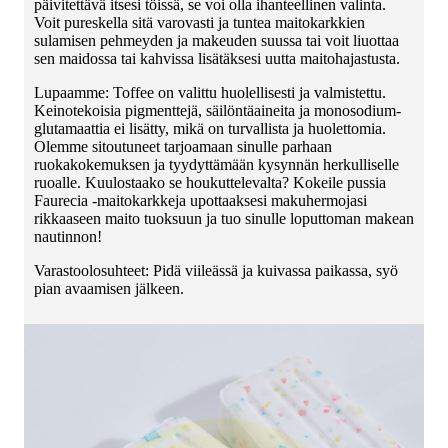
päivitettävä itsesi töissä, se voi olla ihanteellinen valinta.
Voit pureskella sitä varovasti ja tuntea maitokarkkien
sulamisen pehmeyden ja makeuden suussa tai voit liuottaa
sen maidossa tai kahvissa lisätäksesi uutta maitohajastusta.
Lupaamme: Toffee on valittu huolellisesti ja valmistettu.
Keinotekoisia pigmenttejä, säilöntäaineita ja monosodium-
glutamaattia ei lisätty, mikä on turvallista ja huolettomia.
Olemme sitoutuneet tarjoamaan sinulle parhaan
ruokakokemuksen ja tyydyttämään kysynnän herkulliselle
ruoalle. Kuulostaako se houkuttelevalta? Kokeile pussia
Faurecia -maitokarkkeja upottaaksesi makuhermojasi
rikkaaseen maito tuoksuun ja tuo sinulle loputtoman makean
nautinnon!
Varastoolosuhteet: Pidä viileässä ja kuivassa paikassa, syö
pian avaamisen jälkeen.