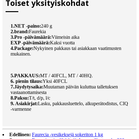
Toiset yksityiskohdat
1.NET -paino:
240 g
2.brand:
Faurekia
3.Pro -päivämäärä:
Viimeisin aika
EXP -päivämäärä:
Kaksi vuotta
4.Package:
Nykyinen pakkaus tai asiakkaan vaatimusten
mukainen.
5.PAKKAUS:
MT / 40FCL, MT / 40HQ.
6. pienin tilaus:
Yksi 40FCL
7.Jäydytysaika:
Muutaman päivän kuluttua talletuksen
vastaanottamisesta
8.Paksu:
T/t, d/p, l/c
9. Asiakirjat:
Lasku, pakkausluettelo, alkuperätodistus, CIQ
-varmenne
Edellinen:
Faurecia -vesikeksejä sokeriton 1 kg