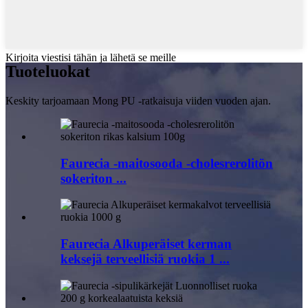
Kirjoita viestisi tähän ja lähetä se meille
Tuote
luokat
Keskity tarjoamaan Mong PU -ratkaisuja viiden vuoden ajan.
Faurecia -maitosooda -cholesrerolitön
sokeriton ...
Faurecia Alkuperäiset kerman
keksejä terveellisiä ruokia 1 ...