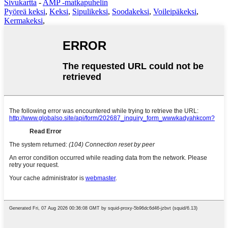
Sivukartta
-
AMP -matkapuhelin
Pyöreä keksi
,
Keksi
,
Sipulikeksi
,
Soodakeksi
,
Voileipäkeksi
,
Kermakeksi
,