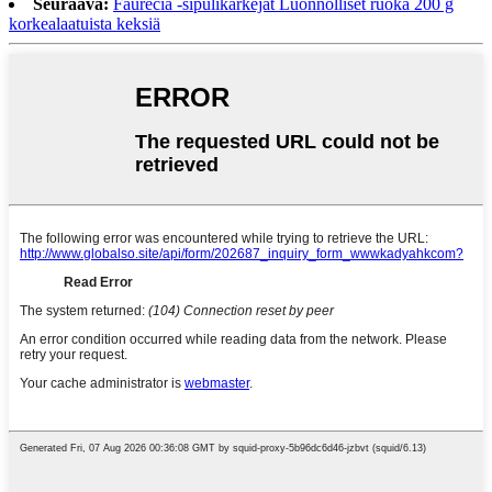
Seuraava:
Faurecia -sipulikärkejät Luonnolliset ruoka 200 g
korkealaatuista keksiä